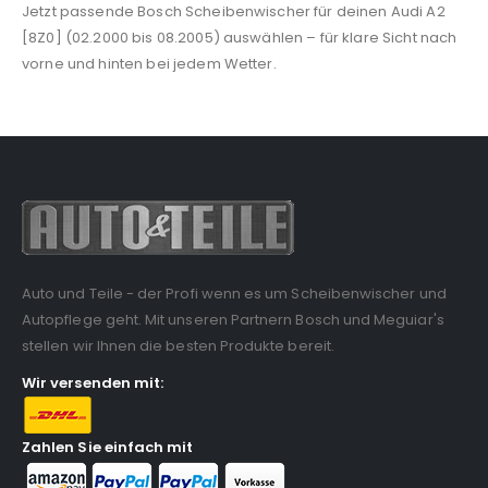
Jetzt passende Bosch Scheibenwischer für deinen Audi A2
[8Z0] (02.2000 bis 08.2005) auswählen – für klare Sicht nach
vorne und hinten bei jedem Wetter.
Auto und Teile - der Profi wenn es um Scheibenwischer und
Autopflege geht. Mit unseren Partnern Bosch und Meguiar's
stellen wir Ihnen die besten Produkte bereit.
Wir versenden mit:
Zahlen Sie einfach mit