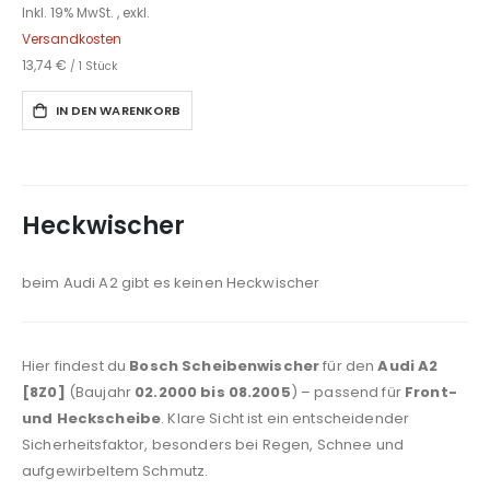
Inkl. 19% MwSt.
,
exkl.
Versandkosten
13,74 €
/ 1 Stück
IN DEN WARENKORB
Heckwischer
beim Audi A2 gibt es keinen Heckwischer
Hier findest du
Bosch Scheibenwischer
für den
Audi A2
[8Z0]
(Baujahr
02.2000 bis 08.2005
) – passend für
Front-
und Heckscheibe
. Klare Sicht ist ein entscheidender
Sicherheitsfaktor, besonders bei Regen, Schnee und
aufgewirbeltem Schmutz.