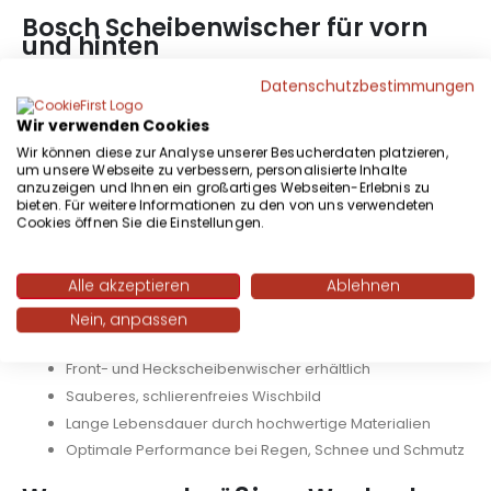
Bosch Scheibenwischer für vorn
und hinten
Datenschutzbestimmungen
Die hochwertigen Bosch Wischerblätter sorgen vorne für ein
Wir verwenden Cookies
gleichmäßiges, streifenfreies Wischbild und hinten für freie
Wir können diese zur Analyse unserer Besucherdaten platzieren,
Sicht nach hinten – ideal im Stadtverkehr, bei
um unsere Webseite zu verbessern, personalisierte Inhalte
Autobahnfahrten oder beim Einparken. Dank moderner
anzuzeigen und Ihnen ein großartiges Webseiten-Erlebnis zu
bieten. Für weitere Informationen zu den von uns verwendeten
Gummimischung arbeiten die Scheibenwischer leise und
Cookies öffnen Sie die Einstellungen.
reduzieren störendes Rubbeln oder Quietschen.
Alle akzeptieren
Ablehnen
Vorteile im Überblick
Nein, anpassen
Passend für Audi A2 [8Z0] - Baujahr 02.2000 bis 08.2005
Front- und Heckscheibenwischer erhältlich
Sauberes, schlierenfreies Wischbild
Lange Lebensdauer durch hochwertige Materialien
Optimale Performance bei Regen, Schnee und Schmutz