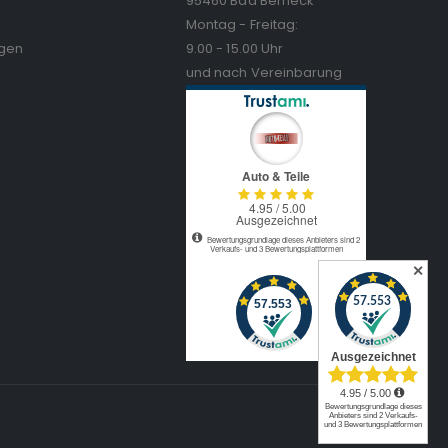
95460 Bad Berneck
Montag - Freitag:
ngen
9.00 - 15.00 Uhr
und nach Vereinbarung
✕