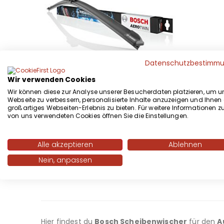
Datenschutzbestimm
Wir verwenden Cookies
Wir können diese zur Analyse unserer Besucherdaten platzieren, um u
Webseite zu verbessern, personalisierte Inhalte anzuzeigen und Ihnen 
A282H BOSCH Aerotwin Heckscheibenwischer
großartiges Webseiten-Erlebnis zu bieten. Für weitere Informationen z
8,99 €
von uns verwendeten Cookies öffnen Sie die Einstellungen.
Inkl. 19% MwSt.
,
exkl.
Versandkosten
Alle akzeptieren
Ablehnen
8,99 €
/ 1 Stück
Nein, anpassen
IN DEN WARENKORB
Hier findest du
Bosch Scheibenwischer
für den
A