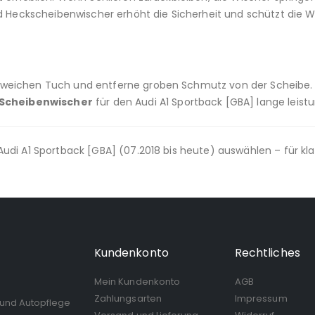
nd Heckscheibenwischer erhöht die Sicherheit und schützt die 
eichen Tuch und entferne groben Schmutz von der Scheibe. Im
Scheibenwischer
für den Audi A1 Sportback [GBA] lange leistu
udi A1 Sportback [GBA] (07.2018 bis heute) auswählen – für kl
Kundenkonto
Rechtliches
Mein Kundenkonto
AGB
Zahlungsarten
Impressum
 und Autopflege