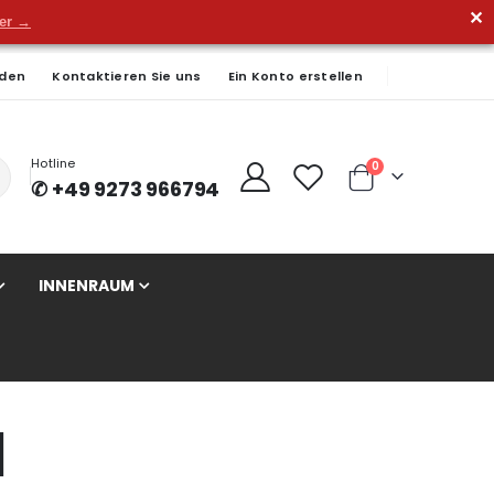
✕
der →
den
Kontaktieren Sie uns
Ein Konto erstellen
Hotline
Artikel
0
✆ +49 9273 966794
Cart
INNENRAUM
]