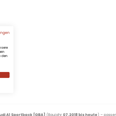
ungen
nsere
ein
u den
udi A1 Sportback [GBA]
(Baujahr
07.2018 bis heute
) – passe