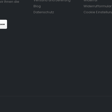
Versand und Lieferung
Widerruf
ir Ihnen die
Blog
Widerrufformular
Datenschutz
Cookie Einstellu