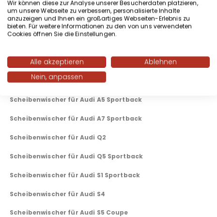
Scheibenwischer für weitere Audi Modelle
Wir können diese zur Analyse unserer Besucherdaten platzieren,
um unsere Webseite zu verbessern, personalisierte Inhalte
anzuzeigen und Ihnen ein großartiges Webseiten-Erlebnis zu
Scheibenwischer für Audi 80
bieten. Für weitere Informationen zu den von uns verwendeten
Cookies öffnen Sie die Einstellungen.
Scheibenwischer für Audi A1 Sportback
Alle akzeptieren
Ablehnen
Scheibenwischer für Audi A3 Limousine
Nein, anpassen
Scheibenwischer für Audi A4 Avant
Scheibenwischer für Audi A5 Sportback
Scheibenwischer für Audi A7 Sportback
Scheibenwischer für Audi Q2
Scheibenwischer für Audi Q5 Sportback
Scheibenwischer für Audi S1 Sportback
Scheibenwischer für Audi S4
Scheibenwischer für Audi S5 Coupe