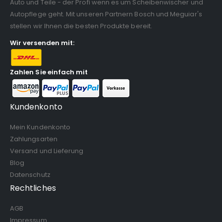
Auto und Teile - der Profi wenn es um Scheibenwischer und
Autopflege geht. Mit unseren Partnern Bosch und Meguiar's
stellen wir Ihnen die besten Produkte bereit.
Wir versenden mit:
Zahlen Sie einfach mit
Kundenkonto
Mein Kundenkonto
Zahlungsarten
Versand und Lieferung
Blog
Datenschutz
Rechtliches
AGB
Impressum