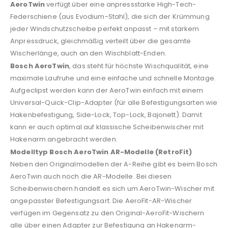
AeroTwin
verfügt über eine anpressstarke High-Tech-
Federschiene (aus Evodium-Stahl), die sich der Krümmung
jeder Windschutzscheibe perfekt anpasst – mit starkem
Anpressdruck, gleichmäßig verteilt über die gesamte
Wischerlänge, auch an den Wischblatt-Enden.
Bosch AeroTwin
, das steht für höchste Wischqualität, eine
maximale Laufruhe und eine einfache und schnelle Montage.
Aufgeclipst werden kann der AeroTwin einfach mit einem
Universal-Quick-Clip-Adapter (für alle Befestigungsarten wie
Hakenbefestigung, Side-Lock, Top-Lock, Bajonett). Damit
kann er auch optimal auf klassische Scheibenwischer mit
Hakenarm angebracht werden.
Modelltyp Bosch AeroTwin AR-Modelle (RetroFit)
Neben den Originalmodellen der A-Reihe gibt es beim Bosch
AeroTwin auch noch die AR-Modelle. Bei diesen
Scheibenwischern handelt es sich um AeroTwin-Wischer mit
angepasster Befestigungsart. Die AeroFit-AR-Wischer
verfügen im Gegensatz zu den Original-AeroFit-Wischern
alle über einen Adapter zur Befestigung an Hakenarm-