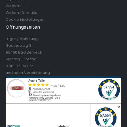
Widerruf
Widerrufformular
Cookie Einstellungen
Öffnungszeiten
Lager / Abholung:
Goetheweg 3
95460 Bad Berneck
Montag - Freitag:
9.00 - 15.00 Uhr
und nach Vereinbarung
✕