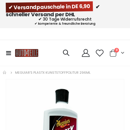
✔ Versandpauschale in DE 6,90
✔
schneller Versand per DHL
✔ 30 Tage Widerrufsrecht
✔ kompetente & freundliche Beratung
Artikel
0
Navigation
Cart
umschalten
MEGUIAR'S PLASTX KUNSTSTOFFPOLITUR 296ML
Zum
Ende
der
Bildgalerie
springen