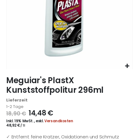
Zum
Meguiar's PlastX
Anfang
der
Kunststoffpolitur 296ml
Bildgalerie
springen
Lieferzeit
1-2 Tage
14,48 €
18,90 €
Inkl. 19% MwSt.
,
exkl.
Versandkosten
48,92 €
/ 1 l
✓ Entfernt feine Kratzer, Oxidationen und Schmutz