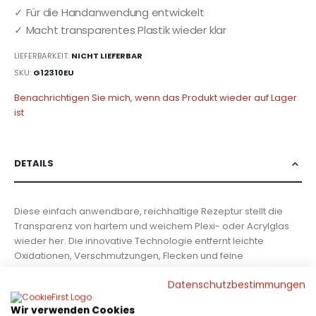
✓ Für die Handanwendung entwickelt
✓ Macht transparentes Plastik wieder klar
LIEFERBARKEIT:
NICHT LIEFERBAR
SKU
G12310EU
Benachrichtigen Sie mich, wenn das Produkt wieder auf Lager
ist
DETAILS
Diese einfach anwendbare, reichhaltige Rezeptur stellt die
Transparenz von hartem und weichem Plexi- oder Acrylglas
wieder her. Die innovative Technologie entfernt leichte
Oxidationen, Verschmutzungen, Flecken und feine
Oberflächenkratzer mit Leichtigkeit. Ideal auch zur
Datenschutzbestimmungen
Aufbereitung von ermatteten Cabriolet
Kunsstoffheckscheiben! ✓ Entfernt feine Kratzer, Oxidationen
Wir verwenden Cookies
und Schmutz✓ Für die Handanwendung entwickelt✓ Macht