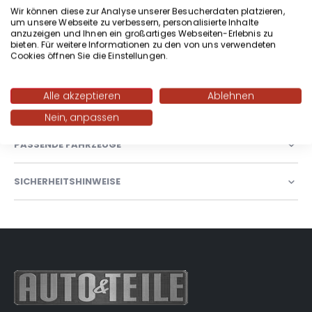
Wir können diese zur Analyse unserer Besucherdaten platzieren,
transparentes Plastik wieder klar Lernen Sie die Produktwelt
um unsere Webseite zu verbessern, personalisierte Inhalte
von Meguiar’s kennen und sehen Sie, warum Autofans weltweit
anzuzeigen und Ihnen ein großartiges Webseiten-Erlebnis zu
für die perfekte Pflege Ihres Autos ausschließlich auf Meguiar’s
bieten. Für weitere Informationen zu den von uns verwendeten
Cookies öffnen Sie die Einstellungen.
vertrauen. Beratung und Hilfe ist selbstverständlich. ✓täglicher
Versand per DHL ✓Schnelle Lieferung
Alle akzeptieren
Ablehnen
WEITERE INFORMATIONEN
Nein, anpassen
PASSENDE FAHRZEUGE
SICHERHEITSHINWEISE