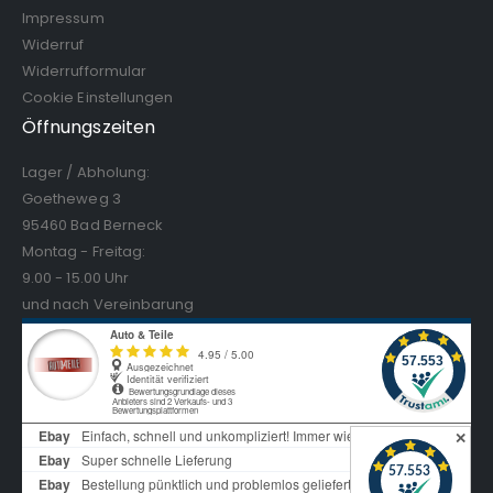
Impressum
Widerruf
Widerrufformular
Cookie Einstellungen
Öffnungszeiten
Lager / Abholung:
Goetheweg 3
95460 Bad Berneck
Montag - Freitag:
9.00 - 15.00 Uhr
und nach Vereinbarung
✕