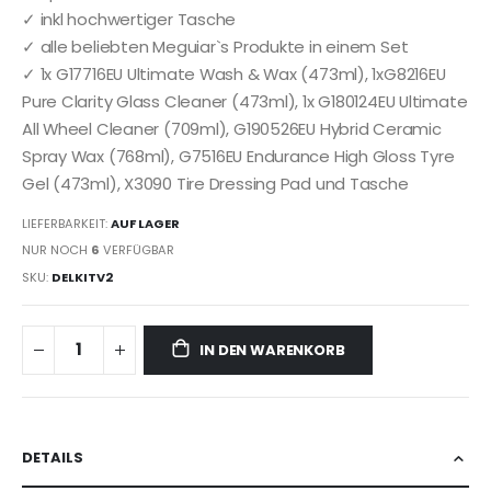
✓ inkl hochwertiger Tasche
✓ alle beliebten Meguiar`s Produkte in einem Set
✓ 1x G17716EU Ultimate Wash & Wax (473ml), 1xG8216EU
Pure Clarity Glass Cleaner (473ml), 1x G180124EU Ultimate
All Wheel Cleaner (709ml), G190526EU Hybrid Ceramic
Spray Wax (768ml), G7516EU Endurance High Gloss Tyre
Gel (473ml), X3090 Tire Dressing Pad und Tasche
LIEFERBARKEIT:
AUF LAGER
NUR NOCH
6
VERFÜGBAR
SKU
DELKITV2
IN DEN WARENKORB
DETAILS