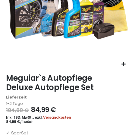
Zum
Meguiar`s Autopflege
Anfang
der
Deluxe Autopflege Set
Bildgalerie
springen
Lieferzeit
1-2 Tage
84,99 €
104,90 €
Inkl. 19% MwSt.
,
exkl.
Versandkosten
84,99 €
/ 1 Stück
✓ SparSet