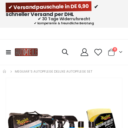
✔ Versandpauschale in DE 6,90
✔
schneller Versand per DHL
✔ 30 Tage Widerrufsrecht
✔ kompetente & freundliche Beratung
Artikel
0
Navigation
Cart
umschalten
MEGUIAR`S AUTOPFLEGE DELUXE AUTOPFLEGE SET
Zum
Ende
der
Bildgalerie
springen