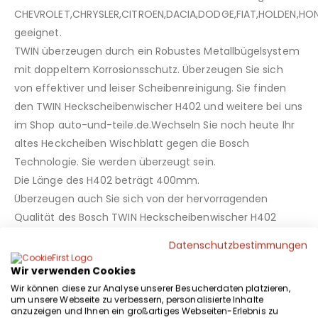
CHEVROLET,CHRYSLER,CITROEN,DACIA,DODGE,FIAT,HOLDEN,HO
geeignet.
TWIN überzeugen durch ein Robustes Metallbügelsystem
mit doppeltem Korrosionsschutz. Überzeugen Sie sich
von effektiver und leiser Scheibenreinigung. Sie finden
den TWIN Heckscheibenwischer H402 und weitere bei uns
im Shop auto-und-teile.de.Wechseln Sie noch heute Ihr
altes Heckcheiben Wischblatt gegen die Bosch
Technologie. Sie werden überzeugt sein.
Die Länge des H402 beträgt 400mm.
Überzeugen auch Sie sich von der hervorragenden
Qualität des Bosch TWIN Heckscheibenwischer H402
Heckscheibenwischer Bosch TWIN 3397004632 , geliefert
Datenschutzbestimmungen
von auto-und-teile.de.
Wir verwenden Cookies
Einbau Bosch TWIN Heckscheibenwischer H402:
Wir können diese zur Analyse unserer Besucherdaten platzieren,
um unsere Webseite zu verbessern, personalisierte Inhalte
anzuzeigen und Ihnen ein großartiges Webseiten-Erlebnis zu