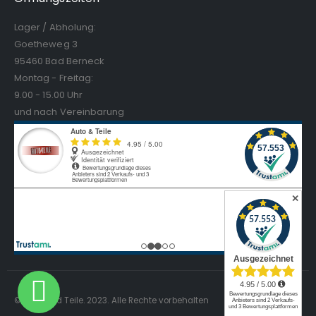
Lager / Abholung:
Goetheweg 3
95460 Bad Berneck
Montag - Freitag:
9.00 - 15.00 Uhr
und nach Vereinbarung
✕
© Auto und Teile. 2023. Alle Rechte vorbehalten