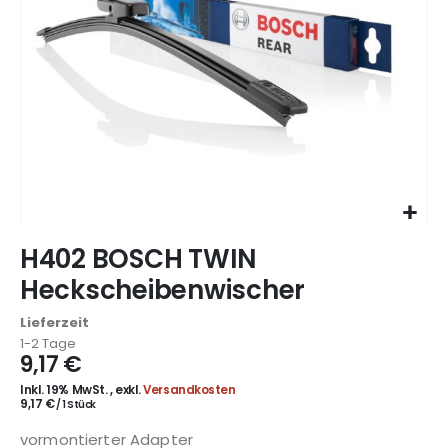
Zum
H402 BOSCH TWIN
Anfang
der
Heckscheibenwischer
Bildgalerie
springen
Lieferzeit
1-2 Tage
9,17 €
Inkl. 19% MwSt.
,
exkl.
Versandkosten
9,17 €
/ 1 Stück
vormontierter Adapter