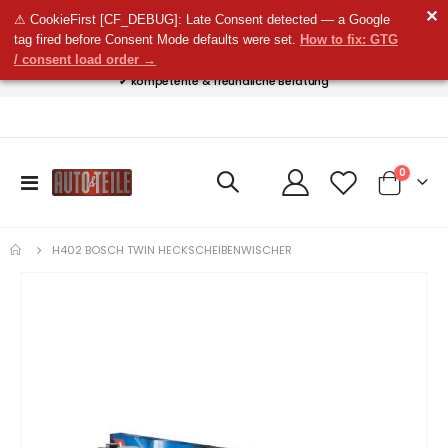
✕
✔ Versandpauschale in DE 6,90
✔
⚠ CookieFirst [CF_DEBUG]: Late Consent detected — a Google
tag fired before Consent Mode defaults were set.
How to fix: GTG
schneller Versand per DHL
/ consent load order →
✔ 30 Tage Widerrufsrecht
✔ kompetente & freundliche Beratung
Artikel
0
Navigation
Cart
umschalten
H402 BOSCH TWIN HECKSCHEIBENWISCHER
Zum
Ende
der
Bildgalerie
springen