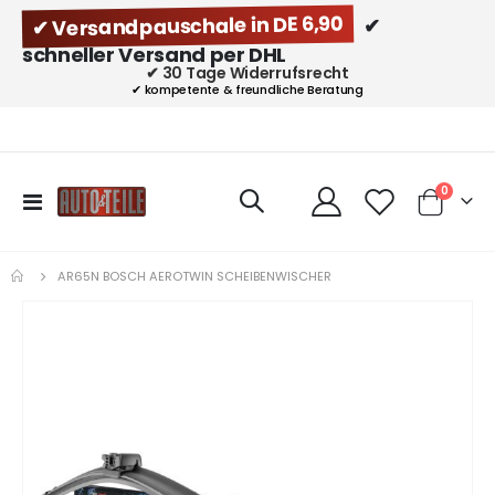
✔ Versandpauschale in DE 6,90
✔
schneller Versand per DHL
✔ 30 Tage Widerrufsrecht
✔ kompetente & freundliche Beratung
Artikel
0
Navigation
Cart
umschalten
AR65N BOSCH AEROTWIN SCHEIBENWISCHER
Zum
Ende
der
Bildgalerie
springen