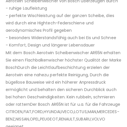
Aerotwin Scheibenwischer von Bosch überzeugen durch
- ruhige Laufleistung
- perfekte Wischleistung auf der ganzen Scheibe, dies
wird durch eine Hightech-Federschiene und
aerodynamisches Profil gegeben
- besonders Widerstandsfähig auch bei Eis und Schnee
- Komfort, Design und längerer Lebensdauer
Mit dem Bosch Aerotwin Scheibenwischer AR65N erhalten
Sie einen Flachbalkenwischer höchster Qualität der Marke
BoschDurch die Leichtlaufbeschichtung erzielen der
Aerotwin eine nahezu perfekte Reinigung, Durch die
bügellose Bauweise wird ein höherer Anpressdruck
ermöglicht und behalten den sicheren Durchblick auch
bei hohen Geschwindigkeiten. Kein rubbeln, schmieren
oder ratternDer Bosch AR65N ist für u.a. für die Fahrzeuge
CITROEN,FIAT,FORD,HYUNDAI,IVECO,LOTUS,MAN,MERCEDES-
BENZ,NISSAN,OPEL,PEUGEOT,RENAULT,SUBARU,VOLVO
geeignet.