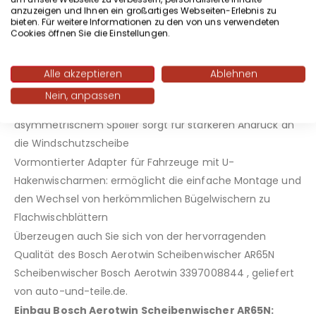
anzuzeigen und Ihnen ein großartiges Webseiten-Erlebnis zu
hartnäckigen Schmutz zu entfernen und eine
bieten. Für weitere Informationen zu den von uns verwendeten
hervorragende, saubere und klare Sicht auf der
Cookies öffnen Sie die Einstellungen.
Windschutzscheibe zu gewährleisten
Schlankes glattes Design verhindert Eisansammlung: für
Alle akzeptieren
Ablehnen
eine verbesserte Winterperformance
Nein, anpassen
Schlankes, aerodynamisches Design mit
asymmetrischem Spoiler sorgt für stärkeren Andruck an
die Windschutzscheibe
Vormontierter Adapter für Fahrzeuge mit U-
Hakenwischarmen: ermöglicht die einfache Montage und
den Wechsel von herkömmlichen Bügelwischern zu
Flachwischblättern
Überzeugen auch Sie sich von der hervorragenden
Qualität des Bosch Aerotwin Scheibenwischer AR65N
Scheibenwischer Bosch Aerotwin 3397008844 , geliefert
von auto-und-teile.de.
Einbau Bosch Aerotwin Scheibenwischer AR65N: