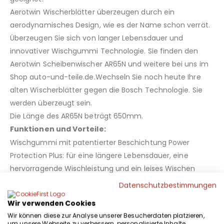
Aerotwin Wischerblätter überzeugen durch ein
aerodynamisches Design, wie es der Name schon verrät.
Überzeugen Sie sich von langer Lebensdauer und
innovativer Wischgummi Technologie. Sie finden den
Aerotwin Scheibenwischer AR65N und weitere bei uns im
Shop auto-und-teile.de.Wechseln Sie noch heute Ihre
alten Wischerblätter gegen die Bosch Technologie. Sie
werden überzeugt sein.
Die Länge des AR65N beträgt 650mm.
Funktionen und Vorteile:
Wischgummi mit patentierter Beschichtung Power
Protection Plus: für eine längere Lebensdauer, eine
hervorragende Wischleistung und ein leises Wischen
unter extremen Witterungsbedingungen
Datenschutzbestimmungen
Maßgeschneiderte Hightech Evodium Doppel
Wir verwenden Cookies
Federschienen mit aerodynamisch optimiertem Profil:
Wir können diese zur Analyse unserer Besucherdaten platzieren,
erhöht den Anpressdruck des Wischblatts, um
um unsere Webseite zu verbessern, personalisierte Inhalte