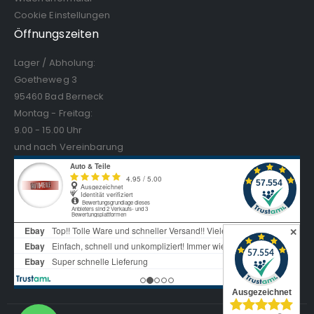
Cookie Einstellungen
Öffnungszeiten
Lager / Abholung:
Goetheweg 3
95460 Bad Berneck
Montag - Freitag:
9.00 - 15.00 Uhr
und nach Vereinbarung
✕