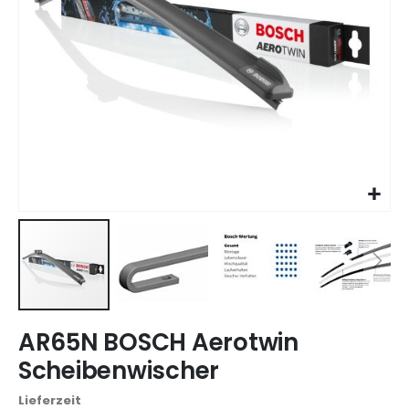
Zum
AR65N BOSCH Aerotwin
Anfang
der
Scheibenwischer
Bildgalerie
springen
Lieferzeit