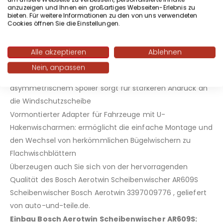
anzuzeigen und Ihnen ein großartiges Webseiten-Erlebnis zu
hartnäckigen Schmutz zu entfernen und eine
bieten. Für weitere Informationen zu den von uns verwendeten
hervorragende, saubere und klare Sicht auf der
Cookies öffnen Sie die Einstellungen.
Windschutzscheibe zu gewährleisten
Schlankes glattes Design verhindert Eisansammlung: für
Alle akzeptieren
Ablehnen
eine verbesserte Winterperformance
Nein, anpassen
Schlankes, aerodynamisches Design mit
asymmetrischem Spoiler sorgt für stärkeren Andruck an
die Windschutzscheibe
Vormontierter Adapter für Fahrzeuge mit U-
Hakenwischarmen: ermöglicht die einfache Montage und
den Wechsel von herkömmlichen Bügelwischern zu
Flachwischblättern
Überzeugen auch Sie sich von der hervorragenden
Qualität des Bosch Aerotwin Scheibenwischer AR609S
Scheibenwischer Bosch Aerotwin 3397009776 , geliefert
von auto-und-teile.de.
Einbau Bosch Aerotwin Scheibenwischer AR609S: