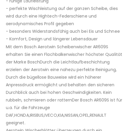
- ruhige Laufleistung
- perfekte Wischleistung auf der ganzen Scheibe, dies
wird durch eine Hightech-Federschiene und
aerodynamisches Profil gegeben
- besonders Widerstandsfähig auch bei Eis und Schnee
- Komfort, Design und längerer Lebensdauer
Mit dem Bosch Aerotwin Scheibenwischer AR609S
erhalten Sie einen Flachbalkenwischer höchster Qualität
der Marke BoschDurch die Leichtlaufbeschichtung
erzielen der Aerotwin eine nahezu perfekte Reinigung,
Durch die bügellose Bauweise wird ein höherer
Anpressdruck ermöglicht und behalten den sicheren
Durchblick auch bei hohen Geschwindigkeiten. Kein
rubbeln, schmieren oder ratternDer Bosch AR609S ist für
u.a. für die Fahrzeuge
DAF,HONDA,IRISBUS,IVECO,KIA,NISSAN,OPEL,RENAULT
geeignet.
Aerotwin Wischerblätter überzeugen durch ein