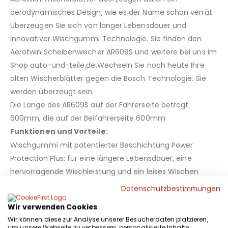
aerodynamisches Design, wie es der Name schon verrät.
Überzeugen Sie sich von langer Lebensdauer und
innovativer Wischgummi Technologie. Sie finden den
Aerotwin Scheibenwischer AR609S und weitere bei uns im
Shop auto-und-teile.de.Wechseln Sie noch heute Ihre
alten Wischerblätter gegen die Bosch Technologie. Sie
werden überzeugt sein.
Die Länge des AR609S auf der Fahrerseite beträgt
600mm, die auf der Beifahrerseite 600mm.
Funktionen und Vorteile:
Wischgummi mit patentierter Beschichtung Power
Protection Plus: für eine längere Lebensdauer, eine
hervorragende Wischleistung und ein leises Wischen
unter extremen Witterungsbedingungen
Datenschutzbestimmungen
Maßgeschneiderte Hightech Evodium Doppel
Wir verwenden Cookies
Federschienen mit aerodynamisch optimiertem Profil:
Wir können diese zur Analyse unserer Besucherdaten platzieren,
erhöht den Anpressdruck des Wischblatts, um
um unsere Webseite zu verbessern, personalisierte Inhalte