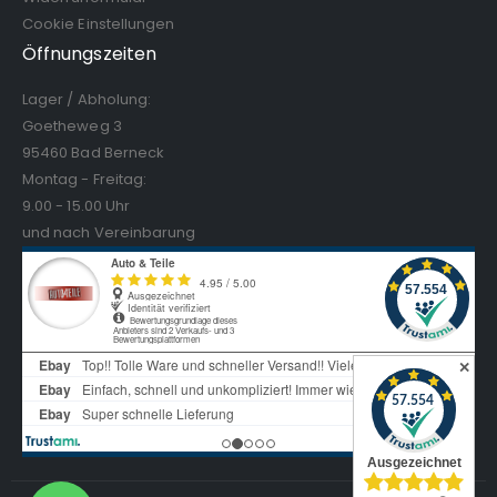
Cookie Einstellungen
Öffnungszeiten
Lager / Abholung:
Goetheweg 3
95460 Bad Berneck
Montag - Freitag:
9.00 - 15.00 Uhr
und nach Vereinbarung
✕