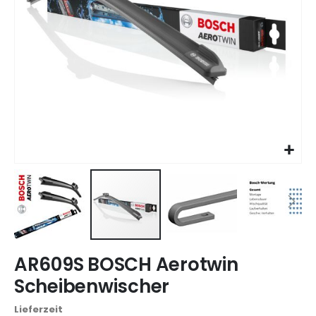
Zum
AR609S BOSCH Aerotwin
Anfang
der
Scheibenwischer
Bildgalerie
springen
Lieferzeit