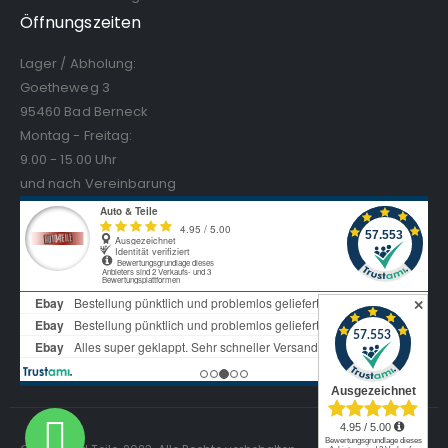
Öffnungszeiten
Lager / Abholung:
Goetheweg 3
95460 Bad Berneck
Montag - Freitag:
9.00 - 15.00 Uhr
und nach Vereinbarung
✕