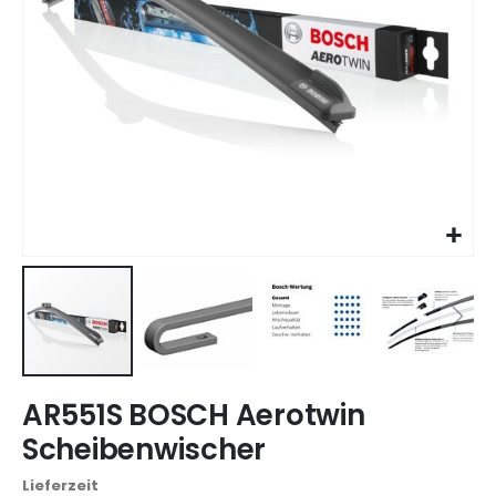
Zum
AR551S BOSCH Aerotwin
Anfang
der
Scheibenwischer
Bildgalerie
springen
Lieferzeit