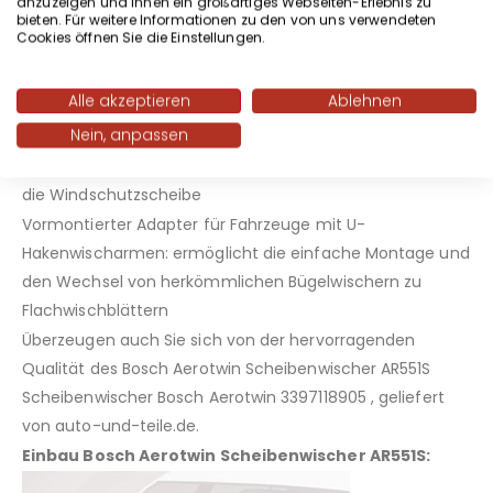
anzuzeigen und Ihnen ein großartiges Webseiten-Erlebnis zu
bieten. Für weitere Informationen zu den von uns verwendeten
hervorragende, saubere und klare Sicht auf der
Cookies öffnen Sie die Einstellungen.
Windschutzscheibe zu gewährleisten
Schlankes glattes Design verhindert Eisansammlung: für
Alle akzeptieren
Ablehnen
eine verbesserte Winterperformance
Nein, anpassen
Schlankes, aerodynamisches Design mit
asymmetrischem Spoiler sorgt für stärkeren Andruck an
die Windschutzscheibe
Vormontierter Adapter für Fahrzeuge mit U-
Hakenwischarmen: ermöglicht die einfache Montage und
den Wechsel von herkömmlichen Bügelwischern zu
Flachwischblättern
Überzeugen auch Sie sich von der hervorragenden
Qualität des Bosch Aerotwin Scheibenwischer AR551S
Scheibenwischer Bosch Aerotwin 3397118905 , geliefert
von auto-und-teile.de.
Einbau Bosch Aerotwin Scheibenwischer AR551S: