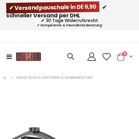
✔ Versandpauschale in DE 6,90
✔
schneller Versand per DHL
✔ 30 Tage Widerrufsrecht
✔ kompetente & freundliche Beratung
Artikel
0
Navigation
Cart
umschalten
A868S BOSCH AEROTWIN SCHEIBENWISCHER
Zum
Ende
der
Bildgalerie
springen