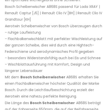
ein optimales Wichergebnis ohne Schlieren.
Bosch Scheibenwischer A868S passend für Lada XRAY |
Renault Captur [J5] | Renault Clio IV [BH] | Renault Clio IV
Grandtour [KH]
Aerotwin Scheibenwischer von Bosch überzeugen durch
- ruhige Laufleistung
- Flachbalkenwischblatt mit perfekter Wischleistung auf
der ganzen Scheibe, dies wird durch eine Hightech-
Federschiene und aerodynamisches Profil gegeben
- besonders Widerstandsfähig auch bei Eis und Schnee
- Wischblattausführung mit Komfort, Design und
längerer Lebensdauer
Mit dem
Bosch Scheibenwischer
A868S erhalten Sie
einen Flachbalkenwischer höchster Qualität der Marke
Bosch. Durch die Leichtlaufbeschichtung erzielt der
Aerotwin eine nahezu perfekte Reinigung.
Die Länge des
Bosch Scheibenwischer
A868S beträgt
auf der Fahrerseite 650mm, die auf der Beifahrerseite