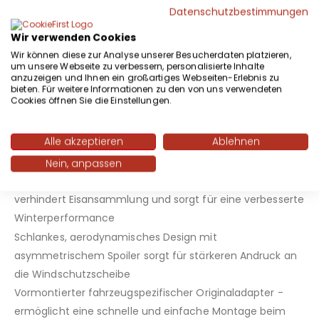
Datenschutzbestimmungen
Protection Plus - für eine längere Lebensdauer, eine
hervorragende Wischleistung und ein leises Wischen
Wir verwenden Cookies
unter extremen Witterungsbedingungen
Wir können diese zur Analyse unserer Besucherdaten platzieren,
um unsere Webseite zu verbessern, personalisierte Inhalte
Maßgeschneiderte Hightech Evodium Doppel
anzuzeigen und Ihnen ein großartiges Webseiten-Erlebnis zu
Federschienen mit aerodynamisch optimiertem Profil -
bieten. Für weitere Informationen zu den von uns verwendeten
Cookies öffnen Sie die Einstellungen.
erhöht den Anpressdruck des Wischblatts, um
hartnäckigen Schmutz zu entfernen und eine
Alle akzeptieren
Ablehnen
hervorragende, saubere und klare Sicht auf der
Windschutzscheibe zu gewährleisten
Nein, anpassen
Schlankes glattes Design in der Wischblattausführung
verhindert Eisansammlung und sorgt für eine verbesserte
Winterperformance
Schlankes, aerodynamisches Design mit
asymmetrischem Spoiler sorgt für stärkeren Andruck an
die Windschutzscheibe
Vormontierter fahrzeugspezifischer Originaladapter -
ermöglicht eine schnelle und einfache Montage beim