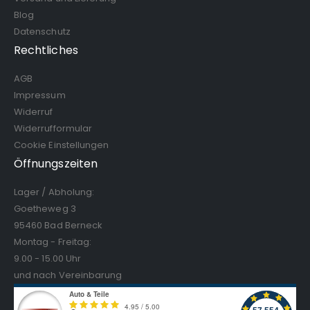
Blog
Datenschutz
Rechtliches
AGB
Impressum
Widerruf
Widerrufformular
Cookie Einstellungen
Öffnungszeiten
Lager / Abholung:
Goetheweg 3
95460 Bad Berneck
Montag - Freitag:
9.00 - 15.00 Uhr
und nach Vereinbarung