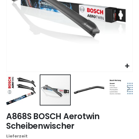
Zum
A868S BOSCH Aerotwin
Anfang
der
Scheibenwischer
Bildgalerie
springen
Lieferzeit