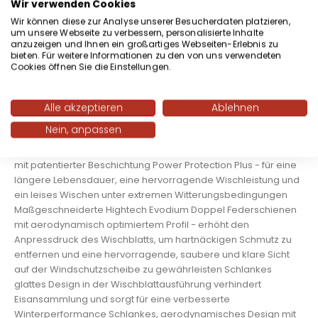
Anpressdruck ermöglicht und Sie behalten den sicheren
Wir verwenden Cookies
Durchblick, auch bei hohen Geschwindigkeiten. Kein rubbeln,
Wir können diese zur Analyse unserer Besucherdaten platzieren,
schmieren oder rattern. Aerotwin Wischerblätter überzeugen
um unsere Webseite zu verbessern, personalisierte Inhalte
anzuzeigen und Ihnen ein großartiges Webseiten-Erlebnis zu
durch ein aerodynamisches Design, wie es der Name schon
bieten. Für weitere Informationen zu den von uns verwendeten
verrät. Überzeugen Sie sich von langer Lebensdauer und
Cookies öffnen Sie die Einstellungen.
innovativer Wischgummi Technologie. Sie finden den Bosch
Scheibenwischer A843S und weitere bei uns im Shop auto-
und-teile.de. Wechseln Sie noch heute Ihre alten
Alle akzeptieren
Ablehnen
Wischerblätter gegen die Wischblattausführung der Bosch
Nein, anpassen
Technologie. Sie werden überzeugt sein.Funktionen und
Vorteile der Aerotwin Bosch Scheibenwischer: Wischgummi
mit patentierter Beschichtung Power Protection Plus - für eine
längere Lebensdauer, eine hervorragende Wischleistung und
ein leises Wischen unter extremen Witterungsbedingungen
Maßgeschneiderte Hightech Evodium Doppel Federschienen
mit aerodynamisch optimiertem Profil - erhöht den
Anpressdruck des Wischblatts, um hartnäckigen Schmutz zu
entfernen und eine hervorragende, saubere und klare Sicht
auf der Windschutzscheibe zu gewährleisten Schlankes
glattes Design in der Wischblattausführung verhindert
Eisansammlung und sorgt für eine verbesserte
Winterperformance Schlankes, aerodynamisches Design mit