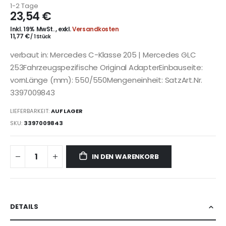
1-2 Tage
23,54 €
Inkl. 19% MwSt.
,
exkl.
Versandkosten
11,77 €
/ 1 Stück
verbaut in: Mercedes C-Klasse 205 | Mercedes GLC
253Fahrzeugspezifische Original AdapterEinbauseite:
vornLänge (mm): 550/550Mengeneinheit: SatzArt.Nr.
3397009843
LIEFERBARKEIT:
AUF LAGER
SKU
3397009843
IN DEN WARENKORB
DETAILS