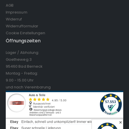
AGB
Impressum
Widerruf
Widerrufformular
Cookie Einstellungen
Öffnungszeiten
Lager / Abholung:
Goetheweg 3
95460 Bad Berneck
Montag - Freitag:
9.00 - 15.00 Uhr
und nach Vereinbarung
✕