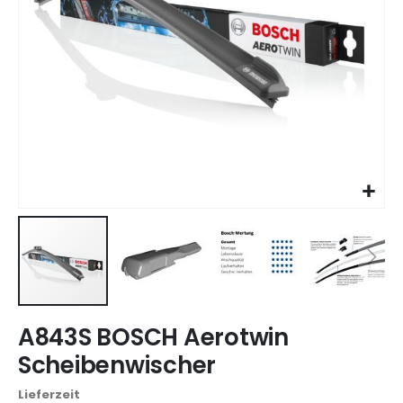
Zum
A843S BOSCH Aerotwin
Anfang
der
Scheibenwischer
Bildgalerie
springen
Lieferzeit