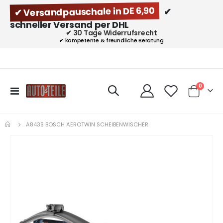
✔ Versandpauschale in DE 6,90
✔
schneller Versand per DHL
✔ 30 Tage Widerrufsrecht
✔ kompetente & freundliche Beratung
Artikel
0
Navigation
Cart
umschalten
A843S BOSCH AEROTWIN SCHEIBENWISCHER
Zum
Ende
der
Bildgalerie
springen