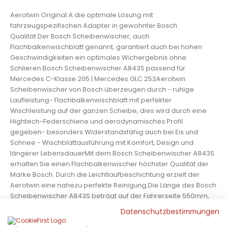
Aerotwin Original A die optimale Lösung mit
fahrzeugspezifischen Adapter in gewohnter Bosch
Qualität.Der Bosch Scheibenwischer, auch
Flachbalkenwischblatt genannt, garantiert auch bei hohen
Geschwindigkeiten ein optimales Wichergebnis ohne
Schlieren.Bosch Scheibenwischer A843S passend für
Mercedes C-Klasse 205 | Mercedes GLC 253Aerotwin
Scheibenwischer von Bosch überzeugen durch - ruhige
Laufleistung- Flachbalkenwischblatt mit perfekter
Wischleistung auf der ganzen Scheibe, dies wird durch eine
Hightech-Federschiene und aerodynamisches Profil
gegeben- besonders Widerstandsfähig auch bei Eis und
Schnee - Wischblattausführung mit Komfort, Design und
längerer LebensdauerMit dem Bosch Scheibenwischer A843S
erhalten Sie einen Flachbalkenwischer höchster Qualität der
Marke Bosch. Durch die Leichtlaufbeschichtung erzielt der
Aerotwin eine nahezu perfekte Reinigung.Die Länge des Bosch
Scheibenwischer A843S beträgt auf der Fahrerseite 550mm,
die auf der Beifahrerseite 550mm. Durch die bügellose
Datenschutzbestimmungen
Bauweise des Flachbalkenwischblatt wird ein höherer