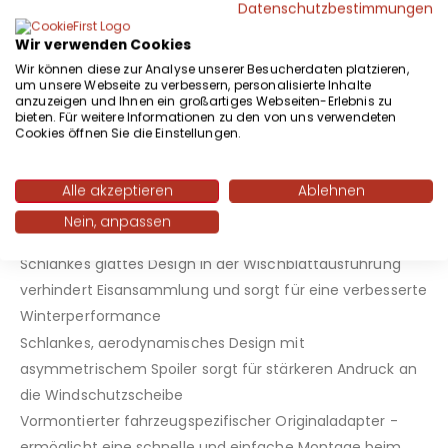
Wischgummi mit patentierter Beschichtung Power
Datenschutzbestimmungen
Protection Plus - für eine längere Lebensdauer, eine
Wir verwenden Cookies
hervorragende Wischleistung und ein leises Wischen
Wir können diese zur Analyse unserer Besucherdaten platzieren,
unter extremen Witterungsbedingungen
um unsere Webseite zu verbessern, personalisierte Inhalte
anzuzeigen und Ihnen ein großartiges Webseiten-Erlebnis zu
Maßgeschneiderte Hightech Evodium Doppel
bieten. Für weitere Informationen zu den von uns verwendeten
Federschienen mit aerodynamisch optimiertem Profil -
Cookies öffnen Sie die Einstellungen.
erhöht den Anpressdruck des Wischblatts, um
hartnäckigen Schmutz zu entfernen und eine
Alle akzeptieren
Ablehnen
hervorragende, saubere und klare Sicht auf der
Nein, anpassen
Windschutzscheibe zu gewährleisten
Schlankes glattes Design in der Wischblattausführung
verhindert Eisansammlung und sorgt für eine verbesserte
Winterperformance
Schlankes, aerodynamisches Design mit
asymmetrischem Spoiler sorgt für stärkeren Andruck an
die Windschutzscheibe
Vormontierter fahrzeugspezifischer Originaladapter -
ermöglicht eine schnelle und einfache Montage beim