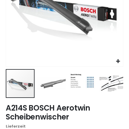
Zum
A214S BOSCH Aerotwin
Anfang
der
Scheibenwischer
Bildgalerie
springen
Lieferzeit