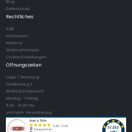
Blog
Datenschutz
Rechtliches
AGB
Impressum
Widerruf
Widerrufformular
Cookie Einstellungen
Öffnungszeiten
Lager / Abholung:
Goetheweg 3
95460 Bad Berneck
Montag - Freitag:
9.00 - 15.00 Uhr
und nach Vereinbarung