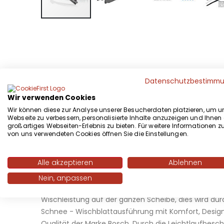
Zum
Anfang
der
Bildgalerie
springen
Datenschutzbestimm
Wir verwenden Cookies
Wir können diese zur Analyse unserer Besucherdaten platzieren, um u
Webseite zu verbessern, personalisierte Inhalte anzuzeigen und Ihnen 
großartiges Webseiten-Erlebnis zu bieten. Für weitere Informationen z
DETAILS
WEITERE INFORMATIONEN
PASSEND
von uns verwendeten Cookies öffnen Sie die Einstellungen.
Alle akzeptieren
Ablehnen
Aerotwin Original A die optimale Lösung mit fahrze
genannt, garantiert auch bei hohen Geschwindigkei
Nein, anpassen
08.2014 | Skoda Fabia Kombi NJ5 ab 08.2014Aerotwin
Wischleistung auf der ganzen Scheibe, dies wird d
Schnee - Wischblattausführung mit Komfort, Design
Qualität der Marke Bosch. Durch die Leichtlaufbesc