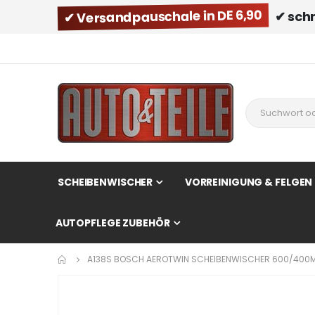
✔ Versandpauschale in DE 6,90
✔ sch
SCHEIBENWISCHER
VORREINIGUNG & FELGEN
AUTOPFLEGE ZUBEHÖR
A138S BOSCH AEROTWIN SCHEIBENWISCHER 600/400
Zum
Ende