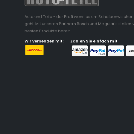
Auto und Teile - der Profi wenn es um Scheibenwischer
geht. Mit unseren Partnern Bosch und Meguiar's stellen w
besten Produkte bereit.
Wir versenden mit:
Zahlen Sie einfach mit