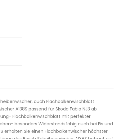
cheibenwischer, auch Flachbalkenwischblatt
ischer A138S passend für Skoda Fabia NJ3 ab
tung- Flachbalkenwischblatt mit perfekter
geben- besonders Widerstandsfähig auch bei Eis und
 erhalten Sie einen Flachbalkenwischer höchster
e Länge des Bosch Scheibenwischer A138S beträgt auf