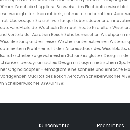
400mm. Durch die bügellose Bauweise des Flachbalkenwischblatt
eschwindigkeiten. Kein rubbeln, schmieren oder rattern. Aerotw
rät. Überzeugen Sie sich von langer Lebensdauer und innovati
auto-und-teile.de. Wechseln Sie noch heute Ihre alten Wischer
und Vorteile der Aerotwin Bosch Scheibenwischer: Wischgummi m
e Wischleistung und ein leises Wischen unter extremen Witter
ptimiertem Profil - erhöht den Anpressdruck des Wischblatts,
ndschutzscheibe zu gewährleisten Schlankes glattes Design in d
Schlankes, aerodynamisches Design mit asymmetrischem Spoiler 
her Originaladapter - ermöglicht eine schnelle und einfache M
rvorragenden Qualität des Bosch Aerotwin Scheibenwischer A138
win Scheibenwischer 3397014138:
Kundenkonto
Rechtliches