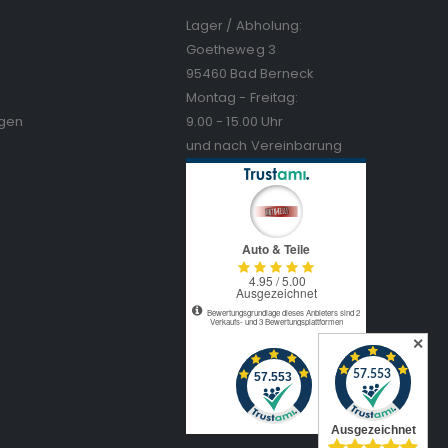
Lager / Abholung:
Goetheweg 3
95460 Bad Berneck
Montag - Freitag:
ngen
9.00 - 15.00 Uhr
und nach Vereinbarung
✕