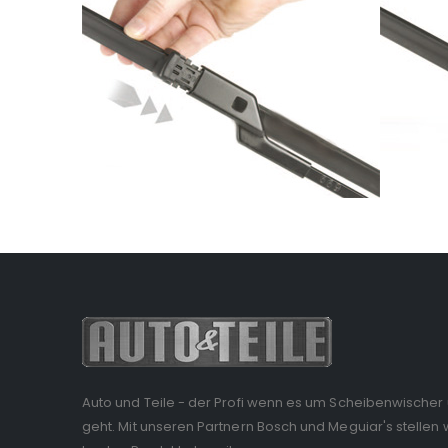
Auto und Teile - der Profi wenn es um Scheibenwischer
geht. Mit unseren Partnern Bosch und Meguiar's stellen w