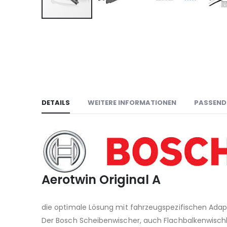
Zum
Anfang
der
Bildgalerie
springen
DETAILS
WEITERE INFORMATIONEN
PASSEND
Aerotwin Original A
die optimale Lösung mit fahrzeugspezifischen Adap
Der Bosch Scheibenwischer, auch Flachbalkenwischb