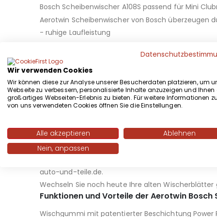
Bosch Scheibenwischer A108S passend für Mini Cl
Aerotwin Scheibenwischer von Bosch überzeugen d
- ruhige Laufleistung
- Flachbalkenwischblatt mit perfekter Wischleistu
Datenschutzbestimm
- besonders Widerstandsfähig auch bei Eis und Sc
- Wischblattausführung mit Komfort, Design und l
Wir verwenden Cookies
Wir können diese zur Analyse unserer Besucherdaten platzieren, um u
Mit dem
Bosch Scheibenwischer
A108S erhalten S
Webseite zu verbessern, personalisierte Inhalte anzuzeigen und Ihnen 
Aerotwin eine nahezu perfekte Reinigung.
großartiges Webseiten-Erlebnis zu bieten. Für weitere Informationen z
von uns verwendeten Cookies öffnen Sie die Einstellungen.
Die Länge des
Bosch Scheibenwischer
A108S betr
Durch die bügellose Bauweise des Flachbalkenwischb
Alle akzeptieren
Ablehnen
Geschwindigkeiten. Kein rubbeln, schmieren oder ra
Aerotwin Wischerblätter überzeugen durch ein aer
Nein, anpassen
Überzeugen Sie sich von langer Lebensdauer und i
auto-und-teile.de.
Wechseln Sie noch heute Ihre alten Wischerblätter
Funktionen und Vorteile der Aerotwin Bosch
Wischgummi mit patentierter Beschichtung Power Pr