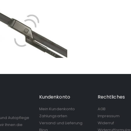
Kundenkonto
Rechtliches
Mein Kundenkonto
AGB
Zahlungsarten
Impressum
 und Autopflege
Versand und Lieferung
Widerruf
ir Ihnen die
Blog
Widerrufformular