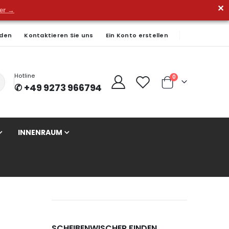
✕
der →
den
Kontaktieren Sie uns
Ein Konto erstellen
Hotline
Artikel
0
✆ +49 9273 966794
Cart
INNENRAUM
SCHEIBENWISCHER FINDEN