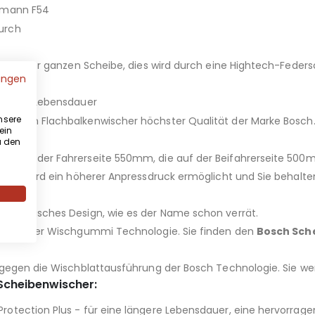
ubmann F54
urch
ng auf der ganzen Scheibe, dies wird durch eine Hightech-Fede
ungen
hnee
ängerer Lebensdauer
nsere
ie einen Flachbalkenwischer höchster Qualität der Marke Bosch.
ein
u den
ägt auf der Fahrerseite 550mm, die auf der Beifahrerseite 500
latt wird ein höherer Anpressdruck ermöglicht und Sie behalte
ttern.
odynamisches Design, wie es der Name schon verrät.
nnovativer Wischgummi Technologie. Sie finden den
Bosch Sch
 gegen die Wischblattausführung der Bosch Technologie. Sie we
 Scheibenwischer:
otection Plus - für eine längere Lebensdauer, eine hervorrage