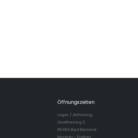
Öffnungszeiten
Lager / Abholung:
Goetheweg 3
95460 Bad Berneck
Montag - Freitag: