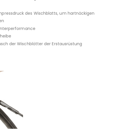
npressdruck des Wischblatts, um hartnäckigen
en
Winterperformance
cheibe
sch der Wischblätter der Erstausrüstung